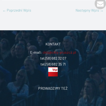
←
Poprzedni Wpis
Następny Wpis
→
KONTAKT
E-mail:
ckis@ckis-pruszcz.pl
tel.(58) 682 32 07
tel.(58) 682 35 71
PROWADZIMY TEŻ